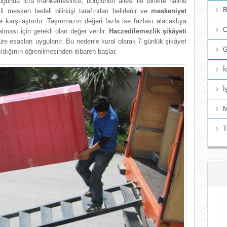
ğunda icra mahkemesince, borçlunun ailesi ile birlikte haline
B
i mesken bedeli bilirkişi tarafından belirlenir ve
meskeniyet
karşılaştırılır. Taşınmazın değeri fazla ise fazlası alacaklıya
C
lması için gerekli olan değer verilir.
Haczedilemezlik şikâyeti
süre esasları uygulanır. Bu nedenle kural olarak 7 günlük şikâyet
G
ıldığının öğrenilmesinden itibaren başlar.
İ
İ
M
T