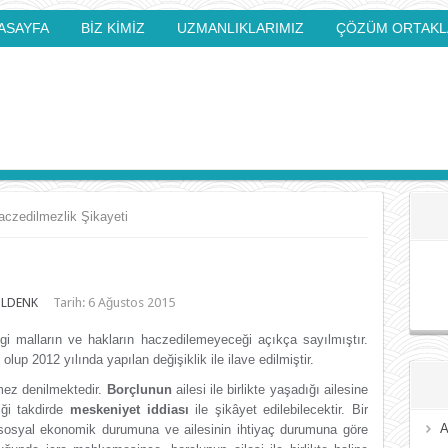
ASAYFA
BİZ KİMİZ
UZMANLIKLARIMIZ
ÇÖZÜM ORTAKL
aczedilmezlik Şikayeti
ÜLDENK
Tarih:
6 Ağustos 2015
i malların ve hakların haczedilemeyeceği açıkça sayılmıştır.
up 2012 yılında yapılan değişiklik ile ilave edilmiştir.
mez denilmektedir.
Borçlunun
ailesi ile birlikte yaşadığı ailesine
ği takdirde
meskeniyet iddiası
ile şikâyet edilebilecektir. Bir
A
sosyal ekonomik durumuna ve ailesinin ihtiyaç durumuna göre