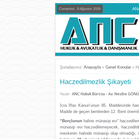
AN
Cumartesi , 8 Ağustos 2026
Şuradasınız:
Anasayfa
»
Genel Konular
»
H
Haczedilmezlik Şikayeti
Yazar:
ANC Hukuk Bürosu - Av. Nesibe GÖN
İcra İflas Kanun’unun 85. Maddesinde hang
Madde de geçen bentlerden 12. Bent önemli ol
“Borçlunun
haline münasip evi” haczedile
münasip evi haczedilemeyecek, haczedildi
meskenin halinde münasip olup olmadığı, 